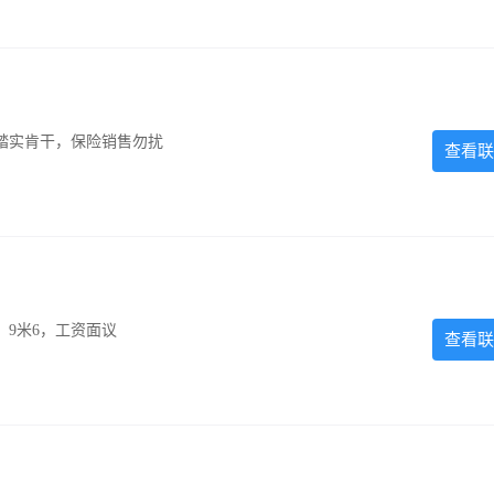
踏实肯干，保险销售勿扰
查看联
，9米6，工资面议
查看联