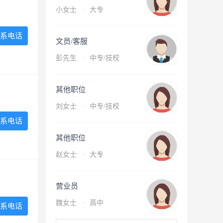
小女士
·
大专
系电话
文员/客服
彭先生
·
中专/技校
其他职位
刘女士
·
中专/技校
系电话
其他职位
赵女士
·
大专
营业员
魏女士
·
高中
系电话