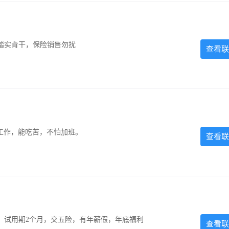
踏实肯干，保险销售勿扰
查看联
的工作，能吃苦，不怕加班。
查看联
0元，试用期2个月，交五险，有年薪假，年底福利
查看联