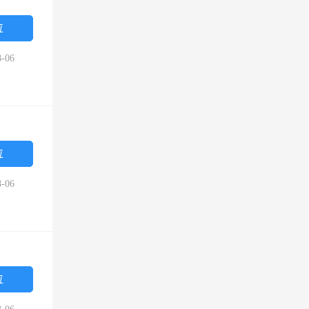
位
-06
位
-06
位