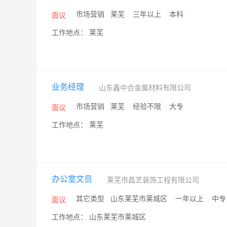
/
市场营销
/
莱芜
/
三年以上
/
本科
/
面议
工作地点： 莱芜
业务经理
山东鑫中合金属材料有限公司
/
市场营销
/
莱芜
/
经验不限
/
大专
/
面议
工作地点： 莱芜
办公室文员
莱芜市昌艺装饰工程有限公司
/
其它类型
/
山东莱芜市莱城区
/
一年以上
/
中
面议
工作地点： 山东莱芜市莱城区