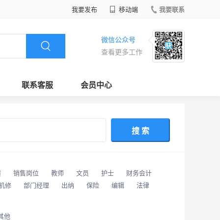
我要发布
移动端
我要联系
微信公众号
查看更多工作
联系客服
会员中心
搜 索
潢
销售岗位
教师
文员
护士
财务会计
/机修
部门经理
出纳
保险
编辑
法律
其他