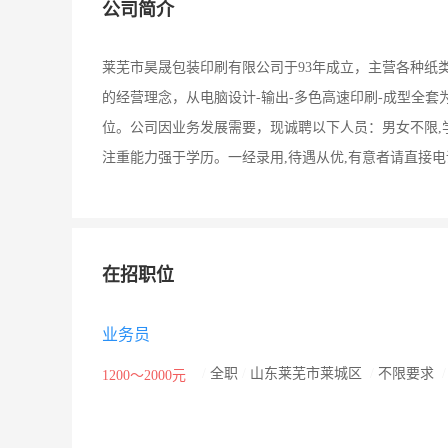
公司简介
莱芜市昊晟包装印刷有限公司于93年成立，主营各种纸
的经营理念，从电脑设计-输出-多色高速印刷-成型全
位。公司因业务发展需要，现诚聘以下人员：男女不限,学
注重能力强于学历。一经录用,待遇从优,有意者请直接
在招职位
业务员
/
全职
/
山东莱芜市莱城区
/
不限要求
1200～2000元