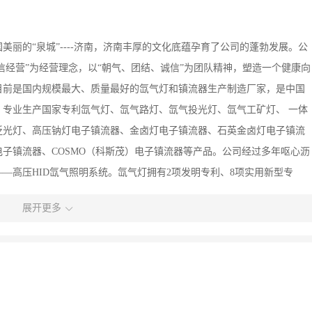
丽的“泉城”----济南，济南丰厚的文化底蕴孕育了公司的蓬勃发展。公
信经营”为经营理念，以“朝气、团结、诚信”为团队精神，塑造一个健康向
目前是国内规模最大、质量最好的氙气灯和镇流器生产制造厂家，是中国
专业生产国家专利氙气灯、氙气路灯、氙气投光灯、氙气工矿灯、 一体
泛光灯、高压钠灯电子镇流器、金卤灯电子镇流器、石英金卤灯电子镇流
子镇流器、COSMO（科斯茂）电子镇流器等产品。公司经过多年呕心沥
—高压HID氙气照明系统。氙气灯拥有2项发明专利、8项实用新型专
，为用户提供更加安全舒适的交通照明。该氙气路灯经国家半导体发光器
展开更多
准。经检测综合节电效果达到70％以上。其显色指数、投射、透雾性
压钠灯和LED灯所无法比拟的。 氙气照明系统在德州建有研发和生产基
品进行低气压，高温高湿，冷热冲击，多向综合震动，盐雾腐蚀等各项苛
灯具配光优化到最佳状态，基地内建有大型升降配光设备，可对光源及灯
光源和电源部件，高温老化房内长期老化不同批次产品，在考验产品寿命