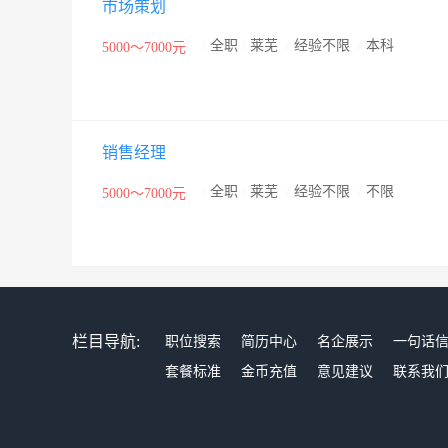
市场策划
的同时，为不断改进产品，提升产品品质提供依据。 目
基地，拥有博士25名，硕士16名，本科81人，技工600
/
全职
/
莱芜
/
经验不限
/
本科
5000～7000元
（OSRAM）、松下电器（Panasonic）、三星（SA
60亿元。经过四十几年的持续发展，形成了以山东济南
补的强大气势，呈现出产品多元、管理精细、市场广阔
销售经理
/
全职
/
莱芜
/
经验不限
/
不限
5000～7000元
栏目导航:
职位搜索
简历中心
名企展示
一句话
套餐标准
金币充值
意见建议
联系我