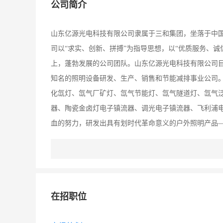
公司简介
山东亿源光电科技有限公司隶属于三和集团，坐落于中国美
司以“求实、创新、拼搏”为指导思想，以“优质服务、诚
上，蓬勃发展的公司团队。山东亿源光电科技有限公司
知名的照明设备研发、生产、销售和节能减排事业公司。
化氙灯、氙气厂矿灯、氙气节能灯、氙气隧道灯、氙气
器、陶瓷金卤灯电子镇流器、调光电子镇流器、飞利浦电
血的努力，研发出具有划时代革命意义的户外照明产品—
利，具有节能率高、显色性好、寿命长、光衰小等特点
件应用产品质量监督检验中心检测，符合国家道路照明标
能、节能效果、同等功率综合光效等特点，是现有传统高
地，并建有设备齐全、技术先进的大型实验室。可对产
在招职位
刻实验，为保证产品的高品质奠定了厚实的基础。为使
具的照度，亮度，均匀度等参数进行检测。对于系统的