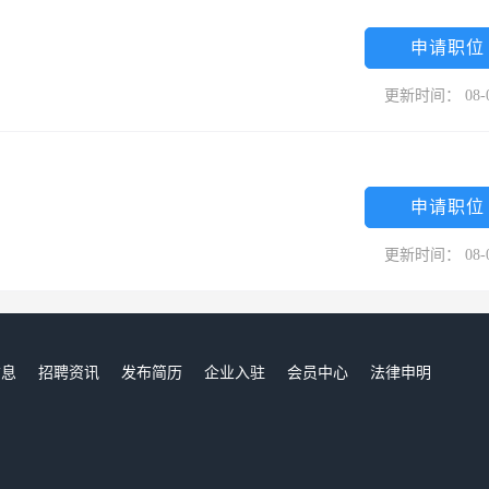
前三和集团在德州、深圳、北京、青岛、苏州、济南等地区分设6大生产
0余人，并与国际知名公司飞利浦（PHILIPS）,通用电气（GE）、欧司朗
申请职位
MSUNG）、索尼（SONY）等公司均有研发、OEM生产合作项目，年产值突破
更新时间： 08-
为大本营，珠江三角洲、长江三角洲为研发制造基地，南北呼应，优势互
、增长迅速的良好势头！
申请职位
更新时间： 08-
信息
招聘资讯
发布简历
企业入驻
会员中心
法律申明
们